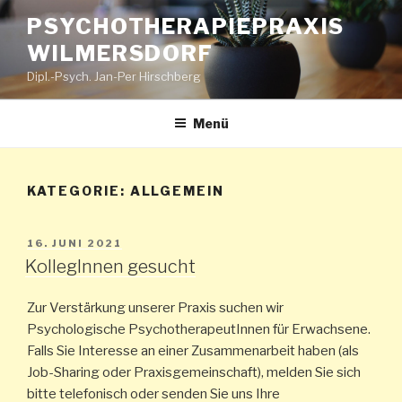
Zum
PSYCHOTHERAPIEPRAXIS
Inhalt
WILMERSDORF
springen
Dipl.-Psych. Jan-Per Hirschberg
Menü
KATEGORIE:
ALLGEMEIN
VERÖFFENTLICHT
16. JUNI 2021
AM
KollegInnen gesucht
Zur Verstärkung unserer Praxis suchen wir
Psychologische PsychotherapeutInnen für Erwachsene.
Falls Sie Interesse an einer Zusammenarbeit haben (als
Job-Sharing oder Praxisgemeinschaft), melden Sie sich
bitte telefonisch oder senden Sie uns Ihre